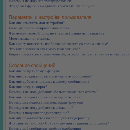
Почему я не могу зарегистрироваться?
Что делает функция «Удалить cookies конференции»?
Параметры и настройки пользователя
Как мне изменить мои настройки?
На конференции неправильное время!
Я изменил часовой пояс, но время всё равно неправильное!
Моего языка нет в списке!
Как я могу поместить изображение вместе со своим именем?
Что такое звание и как я могу изменить его?
Когда я щёлкаю по ссылке «email», от меня требуют войти на конференци
Создание сообщений
Как мне создать тему в форуме?
Как мне отредактировать или удалить сообщение?
Как мне добавить подпись к своему сообщению?
Как мне создать опрос?
Почему я не могу добавить больше вариантов ответа?
Как мне отредактировать или удалить опрос?
Почему мне недоступны некоторые форумы?
Почему я не могу добавлять вложения?
Почему я получил предупреждение?
Как мне пожаловаться на сообщения модератору?
Что означает кнопка «Сохранить» при создании сообщения?
Почему моё сообщение требует одобрения?