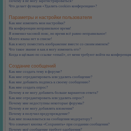
Почему я не могу зарегистрироваться?
Что делает функция «Удалить cookies конференции»?
Параметры и настройки пользователя
Как мне изменить мои настройки?
На конференции неправильное время!
Я изменил часовой пояс, но время всё равно неправильное!
Моего языка нет в списке!
Как я могу поместить изображение вместе со своим именем?
Что такое звание и как я могу изменить его?
Когда я щёлкаю по ссылке «email», от меня требуют войти на конференци
Создание сообщений
Как мне создать тему в форуме?
Как мне отредактировать или удалить сообщение?
Как мне добавить подпись к своему сообщению?
Как мне создать опрос?
Почему я не могу добавить больше вариантов ответа?
Как мне отредактировать или удалить опрос?
Почему мне недоступны некоторые форумы?
Почему я не могу добавлять вложения?
Почему я получил предупреждение?
Как мне пожаловаться на сообщения модератору?
Что означает кнопка «Сохранить» при создании сообщения?
Почему моё сообщение требует одобрения?