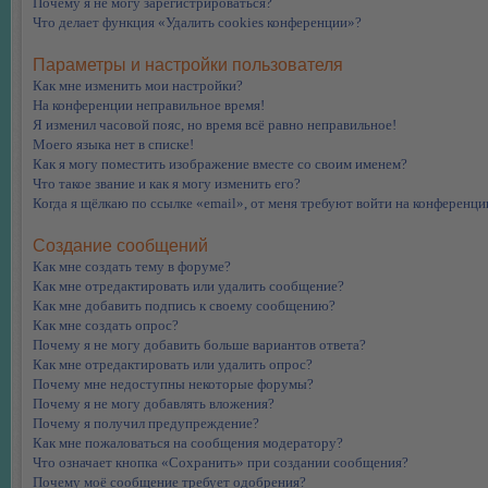
Почему я не могу зарегистрироваться?
Что делает функция «Удалить cookies конференции»?
Параметры и настройки пользователя
Как мне изменить мои настройки?
На конференции неправильное время!
Я изменил часовой пояс, но время всё равно неправильное!
Моего языка нет в списке!
Как я могу поместить изображение вместе со своим именем?
Что такое звание и как я могу изменить его?
Когда я щёлкаю по ссылке «email», от меня требуют войти на конференци
Создание сообщений
Как мне создать тему в форуме?
Как мне отредактировать или удалить сообщение?
Как мне добавить подпись к своему сообщению?
Как мне создать опрос?
Почему я не могу добавить больше вариантов ответа?
Как мне отредактировать или удалить опрос?
Почему мне недоступны некоторые форумы?
Почему я не могу добавлять вложения?
Почему я получил предупреждение?
Как мне пожаловаться на сообщения модератору?
Что означает кнопка «Сохранить» при создании сообщения?
Почему моё сообщение требует одобрения?