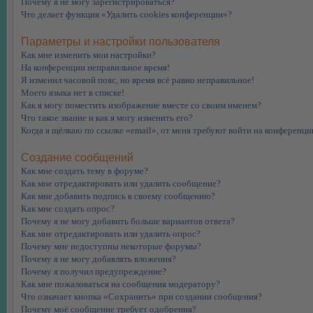
Почему я не могу зарегистрироваться?
Что делает функция «Удалить cookies конференции»?
Параметры и настройки пользователя
Как мне изменить мои настройки?
На конференции неправильное время!
Я изменил часовой пояс, но время всё равно неправильное!
Моего языка нет в списке!
Как я могу поместить изображение вместе со своим именем?
Что такое звание и как я могу изменить его?
Когда я щёлкаю по ссылке «email», от меня требуют войти на конференци
Создание сообщений
Как мне создать тему в форуме?
Как мне отредактировать или удалить сообщение?
Как мне добавить подпись к своему сообщению?
Как мне создать опрос?
Почему я не могу добавить больше вариантов ответа?
Как мне отредактировать или удалить опрос?
Почему мне недоступны некоторые форумы?
Почему я не могу добавлять вложения?
Почему я получил предупреждение?
Как мне пожаловаться на сообщения модератору?
Что означает кнопка «Сохранить» при создании сообщения?
Почему моё сообщение требует одобрения?