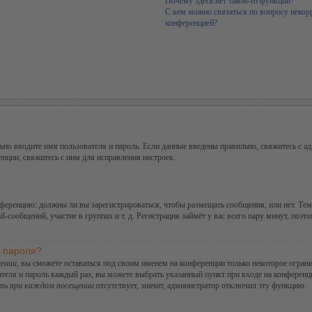
Почему здесь нет такой-то функции?
С кем можно связаться по вопросу некор
конференцией?
но вводите имя пользователя и пароль. Если данные введены правильно, свяжитесь с ад
ции, свяжитесь с ним для исправления настроек.
конференцию: должны ли вы зарегистрироваться, чтобы размещать сообщения, или нет. Те
сообщений, участие в группах и т. д. Регистрация займёт у вас всего пару минут, поэт
и пароля?
ении
, вы сможете оставаться под своим именем на конференции только некоторое ограни
ателя и пароль каждый раз, вы можете выбрать указанный пункт при входе на конферен
ть при каждом посещении
отсутствует, значит, администратор отключил эту функцию.