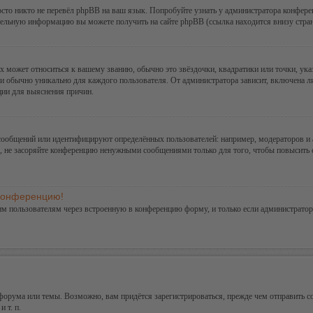
сто никто не перевёл phpBB на ваш язык. Попробуйте узнать у администратора конфере
ительную информацию вы можете получить на сайте phpBB (ссылка находится внизу стра
х может относиться к вашему званию, обычно это звёздочки, квадратики или точки, ука
и обычно уникально для каждого пользователя. От администратора зависит, включена ли 
ции для выяснения причин.
сообщений или идентифицируют определённых пользователей: например, модераторов и
а, не засоряйте конференцию ненужными сообщениями только для того, чтобы повысить 
 конференцию!
им пользователям через встроенную в конференцию форму, и только если администратор
орума или темы. Возможно, вам придётся зарегистрироваться, прежде чем отправить с
 т. п.