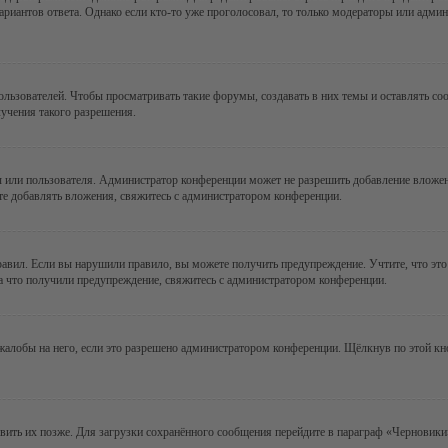
ариантов ответа. Однако если кто-то уже проголосовал, то только модераторы или админ
зователей. Чтобы просматривать такие форумы, создавать в них темы и оставлять соо
учения такого разрешения.
 или пользователя. Администратор конференции может не разрешить добавление вложе
те добавлять вложения, свяжитесь с администратором конференции.
авил. Если вы нарушили правило, вы можете получить предупреждение. Учтите, что это
за что получили предупреждение, свяжитесь с администратором конференции.
алобы на него, если это разрешено администратором конференции. Щёлкнув по этой кн
авить их позже. Для загрузки сохранённого сообщения перейдите в параграф «Черновики