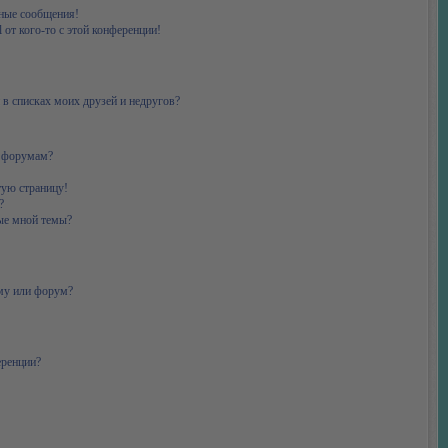
ные сообщения!
 от кого-то с этой конференции!
 в списках моих друзей и недругов?
и форумам?
тую страницу!
?
ые мной темы?
ему или форум?
еренции?