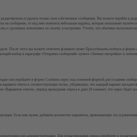
редактировать и удалять только свои собственные сообщения. Вы можете перейти к ре
тил на сообщение, то под ним появится небольшая надпись, которая показывает количеств
ать о сделанных изменениях по своему усмотрению. Учтите, что обычные пользователи н
зделе. После этого вы можете отметить флажком пункт
Присоединить подпись
в форме о
ующий выбор в параграфе «Отправка сообщений» пункта «Личные настройки» в личном р
ладке или перейдите в форму
Создать опрос
под основной формой для создания сообщени
а варианта ответа в соответствующих полях, убедившись, что каждый вариант находится
 «Вариантов ответа», период проведения опроса в днях (0 означает, что опрос будет п
еренции. Если вам нужно добавить количество вариантов, превышающее это ограничение
модераторами или администраторами. Для редактирования опроса перейдите к редактиров