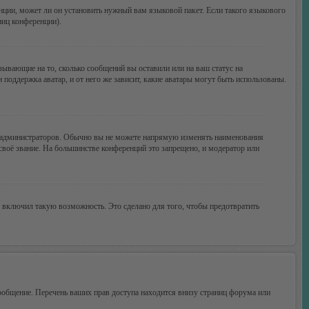
нции, может ли он установить нужный вам языковой пакет. Если такого языкового
ниц конференции).
зывающие на то, сколько сообщений вы оставили или на ваш статус на
поддержка аватар, и от него же зависит, какие аватары могут быть использованы.
 администраторов. Обычно вы не можете напрямую изменять наименования
своё звание. На большинстве конференций это запрещено, и модератор или
 включил такую возможность. Это сделано для того, чтобы предотвратить
ообщение. Перечень ваших прав доступа находится внизу страниц форума или