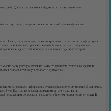
амому себе. Для всех остальных вы будете скрытым пользователем.
уйте инструкциям, и скоро вы снова сможете войти на конференцию.
 менее 13 лет, следуйте полученным инструкциям. На некоторых конференциях
трации. Если вам было прислано email-сообщение, следуйте полученным
и правильный адрес email, попробуйте связаться с администратором.
или удалил вашу учётную запись по каким-то причинам. Многие конференции
аться снова и активнее участвовать в дискуссиях.
 которые могут собирать информацию от несовершеннолетних младше 13 лет, иметь
 13 лет. Если вы не уверены, применимо ли это к вам, как к
даций по правовым вопросам и не является объектом юридических отношений,