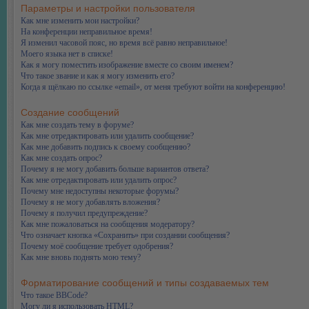
Параметры и настройки пользователя
Как мне изменить мои настройки?
На конференции неправильное время!
Я изменил часовой пояс, но время всё равно неправильное!
Моего языка нет в списке!
Как я могу поместить изображение вместе со своим именем?
Что такое звание и как я могу изменить его?
Когда я щёлкаю по ссылке «email», от меня требуют войти на конференцию!
Создание сообщений
Как мне создать тему в форуме?
Как мне отредактировать или удалить сообщение?
Как мне добавить подпись к своему сообщению?
Как мне создать опрос?
Почему я не могу добавить больше вариантов ответа?
Как мне отредактировать или удалить опрос?
Почему мне недоступны некоторые форумы?
Почему я не могу добавлять вложения?
Почему я получил предупреждение?
Как мне пожаловаться на сообщения модератору?
Что означает кнопка «Сохранить» при создании сообщения?
Почему моё сообщение требует одобрения?
Как мне вновь поднять мою тему?
Форматирование сообщений и типы создаваемых тем
Что такое BBCode?
Могу ли я использовать HTML?