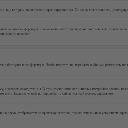
мя, под которым вы пытаетесь зарегистрироваться. Он также мог отключить регистрац
ванным на этой конференции, а также выполняют другие функции, такие как отслеживан
ние cookies поможет.
ся в базе данных конференции. Чтобы изменить их, перейдите в
Личный раздел
; ссылка
, в котором находитесь вы. В этом случае измените в личных настройках часовой пояс н
зователи. Если вы не зарегистрированы, то сейчас удачный момент сделать это.
ни, но время отображается по-прежнему неверное, значит, неправильно установлено вре