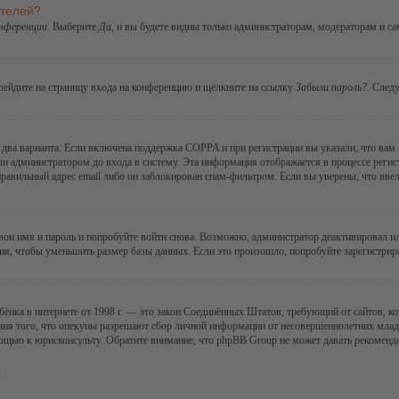
ателей?
онференции
. Выберите
Да
, и вы будете видны только администраторам, модераторам и с
ерейдите на страницу входа на конференцию и щёлкните на ссылку
Забыли пароль?
. След
ы два варианта. Если включена поддержка COPPA и при регистрации вы указали, что вам
ли администратором до входа в систему. Эта информация отображается в процессе регис
правильный адрес email либо он заблокирован спам-фильтром. Если вы уверены, что ввел
 свои имя и пароль и попробуйте войти снова. Возможно, администратор деактивировал 
я, чтобы уменьшить размер базы данных. Если это произошло, попробуйте зарегистриров
 ребёнка в интернете от 1998 г. — это закон Соединённых Штатов, требующий от сайтов,
ния того, что опекуны разрешают сбор личной информации от несовершеннолетних младше
мощью к юрисконсульту. Обратите внимание, что phpBB Group не может давать рекомен
.