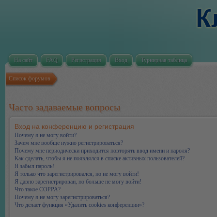
На сайт
FAQ
Регистрация
Вход
Турнирная таблица
Список форумов
Часто задаваемые вопросы
Вход на конференцию и регистрация
Почему я не могу войти?
Зачем мне вообще нужно регистрироваться?
Почему мне периодически приходится повторять ввод имени и пароля?
Как сделать, чтобы я не появлялся в списке активных пользователей?
Я забыл пароль!
Я только что зарегистрировался, но не могу войти!
Я давно зарегистрирован, но больше не могу войти!
Что такое COPPA?
Почему я не могу зарегистрироваться?
Что делает функция «Удалить cookies конференции»?