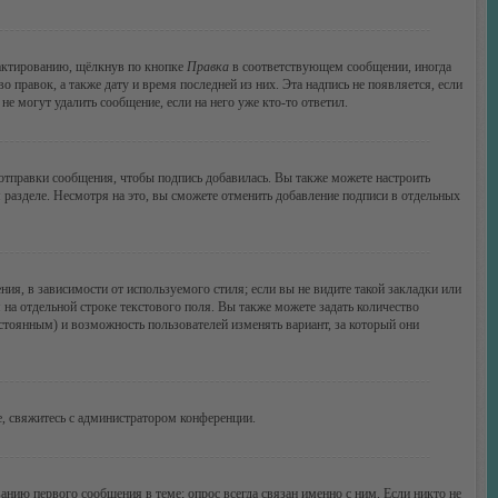
дактированию, щёлкнув по кнопке
Правка
в соответствующем сообщении, иногда
о правок, а также дату и время последней из них. Эта надпись не появляется, если
е могут удалить сообщение, если на него уже кто-то ответил.
тправки сообщения, чтобы подпись добавилась. Вы также можете настроить
азделе. Несмотря на это, вы сможете отменить добавление подписи в отдельных
я, в зависимости от используемого стиля; если вы не видите такой закладки или
 на отдельной строке текстового поля. Вы также можете задать количество
остоянным) и возможность пользователей изменять вариант, за который они
, свяжитесь с администратором конференции.
анию первого сообщения в теме; опрос всегда связан именно с ним. Если никто не