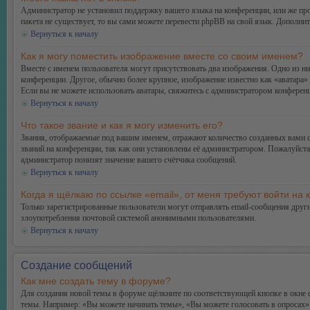
Администратор не установил поддержку вашего языка на конференции, или же про
пакета не существует, то вы сами можете перевести phpBB на свой язык. Дополн
Вернуться к началу
Как я могу поместить изображение вместе со своим именем?
Вместе с именем пользователя могут присутствовать два изображения. Одно из ни
конференции. Другое, обычно более крупное, изображение известно как «аватара» 
Если вы не можете использовать аватары, свяжитесь с администратором конферен
Вернуться к началу
Что такое звание и как я могу изменить его?
Звания, отображаемые под вашим именем, отражают количество созданных вами 
званий на конференции, так как они установлены её администратором. Пожалуйст
администратор понизят значение вашего счётчика сообщений.
Вернуться к началу
Когда я щёлкаю по ссылке «email», от меня требуют войти на
Только зарегистрированные пользователи могут отправлять email-сообщения друг
злоупотребления почтовой системой анонимными пользователями.
Вернуться к началу
Создание сообщений
Как мне создать тему в форуме?
Для создания новой темы в форуме щёлкните по соответствующей кнопке в окне ф
темы. Например: «Вы можете начинать темы», «Вы можете голосовать в опросах» и