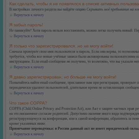
Как сделать, чтобы я не появлялся в списке активных пользов
В настройках личного раздела вы найдёте опцию
Скрывать моё пребывание на к
Вернуться к началу
Я забыл пароль!
Не паникуйте! Хотя пароль нельзя восстановить, можно легко получить новый. П
Вернуться к началу
Я только что зарегистрировался, но не могу войти!
Сначала проверьте свои имя пользователя и пароль. Если они верны, то возможн
требуется, чтобы все новые учётные записи были активированы пользователями и
инструкциям. Если email-сообщение не получено, то возможно, что вы указали не
Вернуться к началу
Я давно зарегистрирован, но больше не могу войти!
Попытайтесь найти email-сообщение, присланное вам при регистрации, проверьте
периодически удаляют пользователей, длительное время не оставляющих сообщени
Вернуться к началу
Что такое COPPA?
COPPA (Child Online Privacy and Protection Act), или Акт о защите частных прав
на это письменное согласие родителей. Допустимо наличие иного вида подтвержде
регистрирующемуся на конференции, или к самой конференции, обратитесь за по
кроме указанных ниже.
Примечание переводчика: в России данный акт не имеет юридической силы
Вернуться к началу