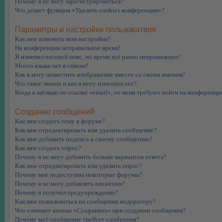
Почему я не могу зарегистрироваться?
Что делает функция «Удалить cookies конференции»?
Параметры и настройки пользователя
Как мне изменить мои настройки?
На конференции неправильное время!
Я изменил часовой пояс, но время всё равно неправильное!
Моего языка нет в списке!
Как я могу поместить изображение вместе со своим именем?
Что такое звание и как я могу изменить его?
Когда я щёлкаю по ссылке «email», от меня требуют войти на конференци
Создание сообщений
Как мне создать тему в форуме?
Как мне отредактировать или удалить сообщение?
Как мне добавить подпись к своему сообщению?
Как мне создать опрос?
Почему я не могу добавить больше вариантов ответа?
Как мне отредактировать или удалить опрос?
Почему мне недоступны некоторые форумы?
Почему я не могу добавлять вложения?
Почему я получил предупреждение?
Как мне пожаловаться на сообщения модератору?
Что означает кнопка «Сохранить» при создании сообщения?
Почему моё сообщение требует одобрения?