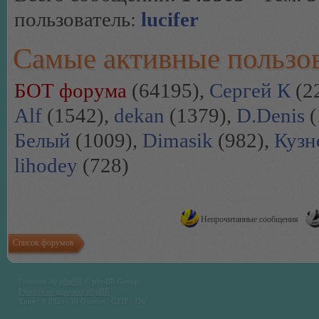
пользователь:
lucifer
Самые активные пользо
БОТ форума
(64195),
Сергей К
(2
Alf
(1542),
dekan
(1379),
D.Denis
(
Белый
(1009),
Dimasik
(982),
Кузн
lihodey
(728)
Непрочитанные сообщения
Список форумов
Powered by
phpBB
© phpBB Group.
Русская поддержка phpBB
Time : 0.082s | 30 Queries | GZIP : On