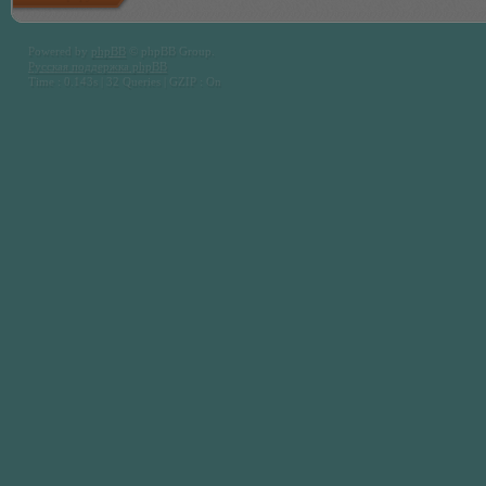
Powered by
phpBB
© phpBB Group.
Русская поддержка phpBB
Time : 0.143s | 32 Queries | GZIP : On