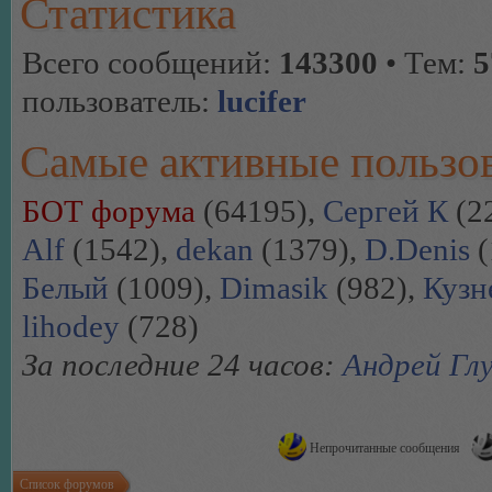
Статистика
Всего сообщений:
143300
• Тем:
5
пользователь:
lucifer
Самые активные пользо
БОТ форума
(64195),
Сергей К
(2
Alf
(1542),
dekan
(1379),
D.Denis
(
Белый
(1009),
Dimasik
(982),
Кузн
lihodey
(728)
За последние 24 часов:
Андрей Гл
Непрочитанные сообщения
Список форумов