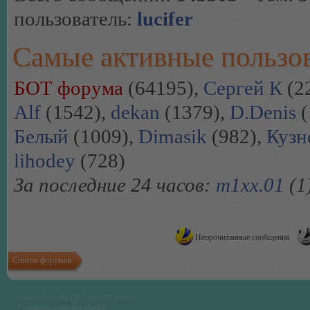
пользователь:
lucifer
Самые активные пользо
БОТ форума
(64195),
Сергей К
(2
Alf
(1542),
dekan
(1379),
D.Denis
(
Белый
(1009),
Dimasik
(982),
Кузн
lihodey
(728)
За последние 24 часов:
m1xx.01
(1
Непрочитанные сообщения
Список форумов
Powered by
phpBB
© phpBB Group.
Русская поддержка phpBB