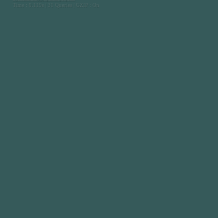
Time : 0.119s | 31 Queries | GZIP : On